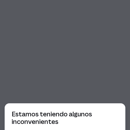
Comienzo del diálogo
Estamos teniendo algunos
inconvenientes